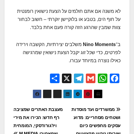
לא משנה אם אתם חולמים על הצעת נישואין רומנטית
על חוף הים, בטבע או בלוקיישן יוקרתי – חשוב לבחור
צוות שמבין שהרגע הזה קורה פעם אחת בלבד.
ב־
Nino Moments
משלבים יצירתיות, הקשבה וירידה
לפרטים, כדי שכל זוג יקבל הצעת נישואין שמרגישה
כאילו נוצרה במיוחד עבורו.
S
X
T
G
W
F
h
el
m
h
a
ar
e
ail
at
c
e
gr
s
e
ניווט
ממשרדים ועד מוסדות
מעצבת האתרים שמציבה
a
A
b
ושטחים מסחריים: מדוע
רף חדש: הכירו את מירי
m
p
o
עסקים מחפשים כיום
ויז'גורודסקי, המומחית
שירותי ניקיון מקצועיים
שמאחורי M.MEDIA