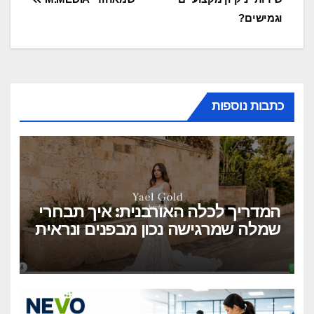
p
o
וגמישים?
k
כתבות נוספות
המדריך לכלה האורבנית: איך תבחרי
שמלה שמרגישה נכון מבפנים ונראית
מושלם מבחוץ?