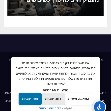
הקרובים
.
Proudly powered by WordPress
|
Theme: Newsup by
Themeansar
אנו משתמשים בקובצי Cookies לצורך שיפור חוויית
המשתמש, התאמת תכנים וניתוח ביצועים באתר. ניתן לאשר
Home
AllJobs – אלפי מעסיקים ומועמדים
Blog
את כל סוגי העוגיות, לדחות עוגיות שאינן חיוניות, או להתאים
JobMaster דרושים ומחפשי עבודה
Jobnet אתר מודעות הדרושים
את ההעדפות שלך. לפרטים נוספים ניתן לעיין במדיניות
הפרטיות שלנו.
Mploy לוח דרושים
אודות
ג'וב קרוב – לעבוד קרוב לבית
מדיניות הפרטיות
דרושים IL לשעבר פורטל דרושים
הומלס דרושים, חיפוש עבודה
הצהרת נגישות
התאמה אישית
דחה עוגיות
אשר עוגיות
הצהרת נגישות
הצהרת נגישות
מדיניות הפרטיות
מדיניות הפרטיות
מובטל דרושים
שירות התעסוקה הישראלי – חיפוש משרה
edigital -
קידום אורגני בגוגל