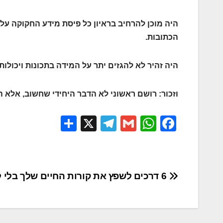
היה מוכן להרחיב בראיון כל פיסת מידע החקוקה על 
הכתובות.
היה זהיר לא להגזים יתר על המידה בתכונות ויכולות.
וזכור: רושם ראשוני לא הדבר היחידי שחשוב, אלא ה
S
X
T
G
W
F
h
el
m
h
a
ar
e
ail
at
c
e
gr
s
e
ניווט
6 דרכים לשפץ את קורות החיים שלך בלי לשקר
a
A
b
m
p
o
p
o