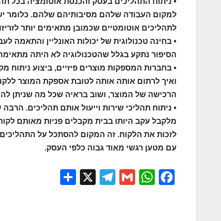
• ניתוח התהליכים בעסק והכנסת אוטומציה בכל תה
למקום העבודה שלהם מסיבותיהם שלהם. כלומר יש מ
לתהליכים אוטומטיים שכמובן מתאימים יותר לזריזו
• בחינה טכנולוגית של יכולות האונליין והתאמה לע
הסיפור נתקע בגלל שהטכנולוגיה לא היתה מתאימה ל
• בחברות המספקות מוצרים פיזיים, ביצוע ניתוח מ
ואיך לרתום אותה אותה לטובת אספקת המוצר ללקוח
הרכישה של המוצר, ושוב בראיה שכל מה שניתן להעבי
• ניתוח תהליכי שירות וייעול אותם תהליכים. הרבה
ע
מלקבל עקב היותו בבית מקבלים פניות מאותם לקוח
לזכות את הלקוח. זה המקום להסתכל על התהליכים ו
עם מטען רגשי מאוד גבוה כלפי העסק.
S
X
T
G
W
F
h
el
m
h
a
ar
e
ail
at
c