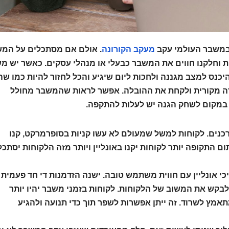
 במשבר העולמי עקב
מעקב הקורונה
. אולם אם מסתכלים על המ
ות וחלקנו חווים את המשבר כבעלי או מנהלי עסקים. כאשר יש מ
יכנס למצב מגננה ולחכות ליום שיגיע והכל לחזור להיות כמו שה
ורה מקורית ולקחת את ההובלה. אפשר לראות שהמשבר מחולל
במקום לשחק הגנה יש לעלות להתקפה.
נים. לקוחות למשל שמעולם לא עשו קניות בסופרמרקט, קנו
התקופה יותר לקוחות יקנו באונליין ויותר מזה הלקוחות יסתכל
ליכי אונליין עם חווית משתמש טובה. ישנה הזדמנות די חד פעמית 
ולבקש את המשוב של הלקוחות. לקוחות בזמני משבר יהיו יותר
אמץ לשרוד. זה ייתן אפשרות לשפר תוך כדי תנועה ולהגיע