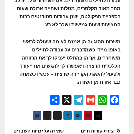
עבודה לחיילים משוחררים. אם השחרור שלך יורכב
מהר מאוד מקלסרים, מטלות ושהייה ארוכת שעות
בספריית הפקולטה, ישנן עבודות סטודנטים רבות
המציעות שעות גמישות ושכר לא רע.
משרות מסוג זה הן אמנם לא מה שעולה לראש
באופן מיידי כשמדברים על עבודה לחיילים
משוחררים, אך הן בהחלט יעניקו לך את הרווחה
הכלכלית הרצויה ויאפשרו לך להגשים את ייעודך
ולפעול להשגת הקריירה שרצית – עכשיו כשאתה
כבר אזרח מן השורה.
S
X
T
G
W
F
h
el
m
h
a
ar
e
ail
at
c
e
gr
s
e
ניווט
יצירת קורות חיים
שמירה על זכויות העובדים