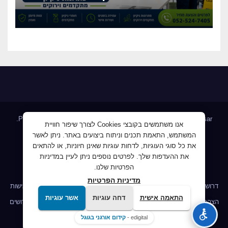
כיום שירותי ניקיון מקצועיים
וגמישים?
.
Proudly powered by WordPress
|
Theme: Newsup by
Themeansar
אנו משתמשים בקובצי Cookies לצורך שיפור חוויית
המשתמש, התאמת תכנים וניתוח ביצועים באתר. ניתן לאשר
Home
AllJobs – אלפי מעסיקים ומועמדים
Blog
את כל סוגי העוגיות, לדחות עוגיות שאינן חיוניות, או להתאים
JobMaster דרושים ומחפשי עבודה
Jobnet אתר מודעות הדרושים
את ההעדפות שלך. לפרטים נוספים ניתן לעיין במדיניות
הפרטיות שלנו.
Mploy לוח דרושים
אודות
ג'וב קרוב – לעבוד קרוב לבית
מדיניות הפרטיות
דרושים IL לשעבר פורטל דרושים
הומלס דרושים, חיפוש עבודה
הצהרת נגישות
התאמה אישית
דחה עוגיות
אשר עוגיות
הצהרת נגישות
הצהרת נגישות
מדיניות הפרטיות
מדיניות הפרטיות
מובטל דרושים
שירות התעסוקה הישראלי – חיפוש משרה
edigital -
קידום אורגני בגוגל