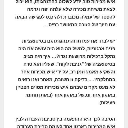
איש מכירות טוב יודע לשלוט בהתנהגותו, הוא יכול
לצאת משיחת מכירה שלא עלתה יפה וגרמה
להפסד של עמלה מכובדת ולהיכנס לפגישה הבאה
עם חיוך של הזוכה המאושר בפיס…
יש לברר את עמדתו והתנהגותו גם בסיטואציות
פנים ארגוניות, למשל מה הוא היה עושה אם היה
נתקל ברכילות מרושעת נגדו?… איך היה מגיב
בסיטואציה של "גניבת לקוח", שעליו הוא טרח
והשקיע מאמץ וזמן רב, על ידי איש מכירות אחר
במחלקה?…. בדיקה זו חשובה, מאחר ואנו רואים
לא מעט מקרים שבהם איש מכירות מסוים הצטיין
בארגון אחד ונכשל בארגון אחר (באותן תחומי
פעילות).
הסיבה לכך היא ההתאמה בין סביבת העבודה לבין
איש המכירות בארגון אחד לעומת סביבת העבודה