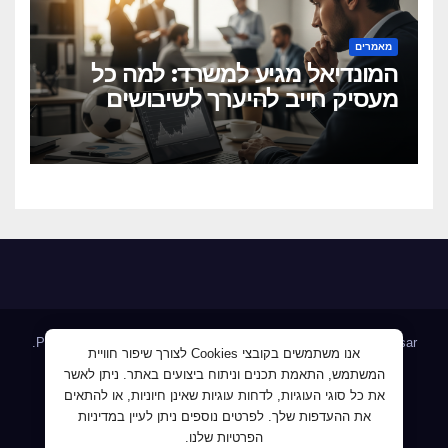
מאמרים
המונדיאל מגיע למשרד: למה כל
מעסיק חייב להיערך לשיבושים
הקרובים
.
Proudly powered by WordPress
|
Theme: Newsup by
Themeansar
אנו משתמשים בקובצי Cookies לצורך שיפור חוויית
המשתמש, התאמת תכנים וניתוח ביצועים באתר. ניתן לאשר
Home
AllJobs – אלפי מעסיקים ומועמדים
Blog
את כל סוגי העוגיות, לדחות עוגיות שאינן חיוניות, או להתאים
JobMaster דרושים ומחפשי עבודה
Jobnet אתר מודעות הדרושים
את ההעדפות שלך. לפרטים נוספים ניתן לעיין במדיניות
הפרטיות שלנו.
Mploy לוח דרושים
אודות
ג'וב קרוב – לעבוד קרוב לבית