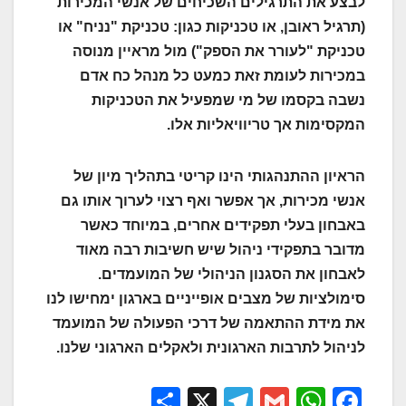
לבצע את התרגילים השכיחים של אנשי המכירות
(תרגיל ראובן, או טכניקות כגון: טכניקת "נניח" או
טכניקת "לעורר את הספק") מול מראיין מנוסה
במכירות לעומת זאת כמעט כל מנהל כח אדם
נשבה בקסמו של מי שמפעיל את הטכניקות
המקסימות אך טריוויאליות אלו.
הראיון ההתנהגותי הינו קריטי בתהליך מיון של
אנשי מכירות, אך אפשר ואף רצוי לערוך אותו גם
באבחון בעלי תפקידים אחרים, במיוחד כאשר
מדובר בתפקידי ניהול שיש חשיבות רבה מאוד
לאבחון את הסגנון הניהולי של המועמדים.
סימולציות של מצבים אופייניים בארגון ימחישו לנו
את מידת ההתאמה של דרכי הפעולה של המועמד
לניהול לתרבות הארגונית ולאקלים הארגוני שלנו.
S
X
T
G
W
F