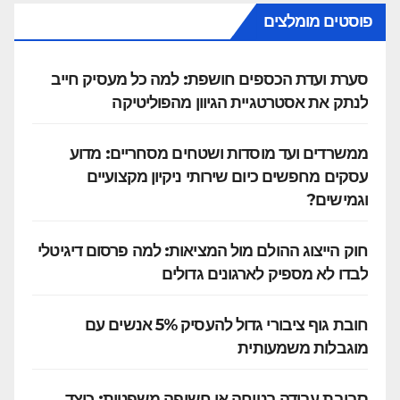
פוסטים מומלצים
סערת ועדת הכספים חושפת: למה כל מעסיק חייב
לנתק את אסטרטגיית הגיוון מהפוליטיקה
ממשרדים ועד מוסדות ושטחים מסחריים: מדוע
עסקים מחפשים כיום שירותי ניקיון מקצועיים
וגמישים?
חוק הייצוג ההולם מול המציאות: למה פרסום דיגיטלי
לבדו לא מספיק לארגונים גדולים
חובת גוף ציבורי גדול להעסיק 5% אנשים עם
מוגבלות משמעותית
סביבת עבודה בטוחה או חשיפה משפטית: כיצד