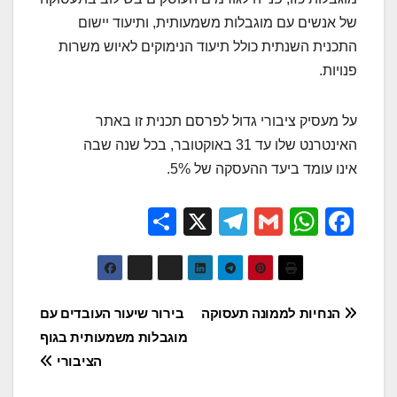
של אנשים עם מוגבלות משמעותית, ותיעוד יישום
התכנית השנתית כולל תיעוד הנימוקים לאיוש משרות
פנויות.
על מעסיק ציבורי גדול לפרסם תכנית זו באתר
האינטרנט שלו עד 31 באוקטובר, בכל שנה שבה
אינו עומד ביעד ההעסקה של 5%.
S
X
T
G
W
F
h
el
m
h
a
ar
e
ail
at
c
e
gr
s
e
ניווט
הנחיות לממונה תעסוקה
בירור שיעור העובדים עם
a
A
b
מוגבלות משמעותית בגוף
m
p
o
הציבורי
p
o