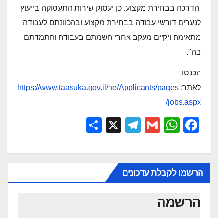
והדרכה בבחירת מקצוע. כן יעסוק שירות התעסוקה בייעוץ
לנערים דורשי עבודה בבחירת מקצוע ובהכוונתם לעבודה
מתאימה ויקיים מעקב אחרי השמתם בעבודה והתמדתם
בה".​
הכנסו
לאתר:
https://www.taasuka.gov.il/he/Applicants/pages
/jobs.aspx
S
X
T
G
W
F
h
el
m
h
a
ar
e
ail
at
c
e
gr
s
e
הרשמו לקבלת עדכונים
a
A
b
הרשמה
m
p
o