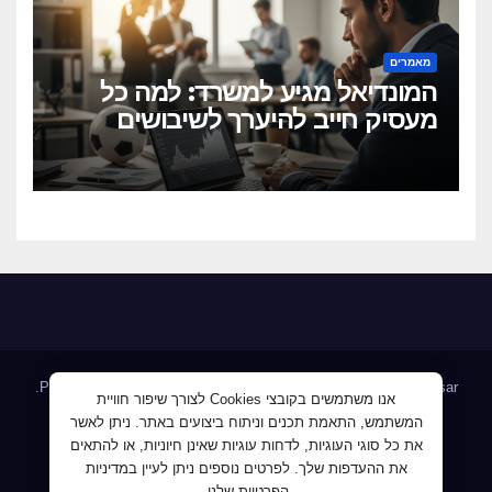
מאמרים
המונדיאל מגיע למשרד: למה כל
מעסיק חייב להיערך לשיבושים
הקרובים
.
Proudly powered by WordPress
|
Theme: Newsup by
Themeansar
אנו משתמשים בקובצי Cookies לצורך שיפור חוויית
המשתמש, התאמת תכנים וניתוח ביצועים באתר. ניתן לאשר
Home
AllJobs – אלפי מעסיקים ומועמדים
Blog
את כל סוגי העוגיות, לדחות עוגיות שאינן חיוניות, או להתאים
JobMaster דרושים ומחפשי עבודה
Jobnet אתר מודעות הדרושים
את ההעדפות שלך. לפרטים נוספים ניתן לעיין במדיניות
הפרטיות שלנו.