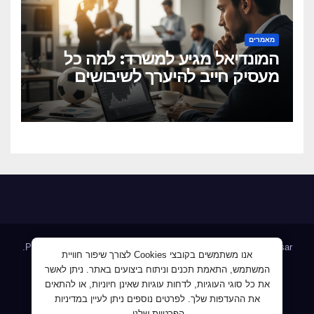
מאמרים
המונדיאל מגיע למשרד: למה כל
מעסיק חייב להיערך לשיבושים
הקרובים
.
Proudly powered by WordPress
|
Theme: Newsup by
Themeansar
אנו משתמשים בקובצי Cookies לצורך שיפור חוויית
המשתמש, התאמת תכנים וניתוח ביצועים באתר. ניתן לאשר
Home
AllJobs – אלפי מעסיקים ומועמדים
Blog
את כל סוגי העוגיות, לדחות עוגיות שאינן חיוניות, או להתאים
JobMaster דרושים ומחפשי עבודה
Jobnet אתר מודעות הדרושים
את ההעדפות שלך. לפרטים נוספים ניתן לעיין במדיניות
הפרטיות שלנו.