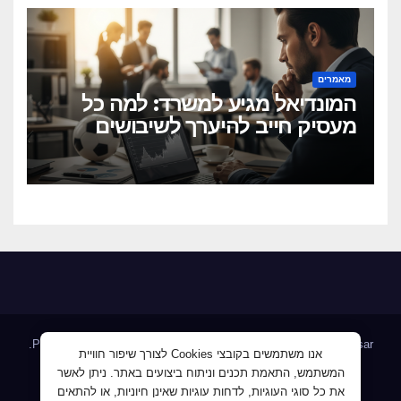
מאמרים
המונדיאל מגיע למשרד: למה כל
מעסיק חייב להיערך לשיבושים
הקרובים
.
Proudly powered by WordPress
|
Theme: Newsup by
Themeansar
אנו משתמשים בקובצי Cookies לצורך שיפור חוויית
המשתמש, התאמת תכנים וניתוח ביצועים באתר. ניתן לאשר
Home
AllJobs – אלפי מעסיקים ומועמדים
Blog
את כל סוגי העוגיות, לדחות עוגיות שאינן חיוניות, או להתאים