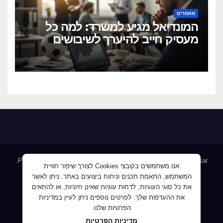
מאמרים
המונדיאל מגיע למשרד: למה כל
מעסיק חייב להיערך לשיבושים
הקרובים
.
Proudly powered by WordPress
|
Theme: Newsup by
Themeansar
אנו משתמשים בקובצי Cookies לצורך שיפור חוויית
המשתמש, התאמת תכנים וניתוח ביצועים באתר. ניתן לאשר
Home
AllJobs – אלפי מעסיקים ומועמדים
Blog
את כל סוגי העוגיות, לדחות עוגיות שאינן חיוניות, או להתאים
JobMaster דרושים ומחפשי עבודה
Jobnet אתר מודעות הדרושים
את ההעדפות שלך. לפרטים נוספים ניתן לעיין במדיניות
הפרטיות שלנו.
Mploy לוח דרושים
אודות
ג'וב קרוב – לעבוד קרוב לבית
מדיניות הפרטיות