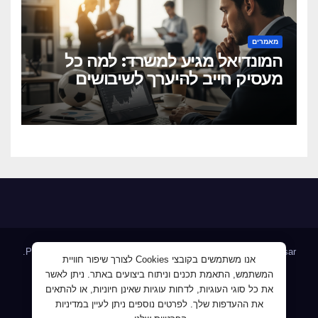
מאמרים
המונדיאל מגיע למשרד: למה כל
מעסיק חייב להיערך לשיבושים
הקרובים
.
Proudly powered by WordPress
|
Theme: Newsup by
Themeansar
אנו משתמשים בקובצי Cookies לצורך שיפור חוויית
המשתמש, התאמת תכנים וניתוח ביצועים באתר. ניתן לאשר
Home
AllJobs – אלפי מעסיקים ומועמדים
Blog
את כל סוגי העוגיות, לדחות עוגיות שאינן חיוניות, או להתאים
JobMaster דרושים ומחפשי עבודה
Jobnet אתר מודעות הדרושים
את ההעדפות שלך. לפרטים נוספים ניתן לעיין במדיניות