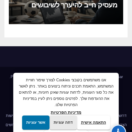
מעסיק חייב להיערך לשיבושים
הקרובים
.
Proudly powered by WordPress
|
Theme: Newsup by
Themeansar
אנו משתמשים בקובצי Cookies לצורך שיפור חוויית
המשתמש, התאמת תכנים וניתוח ביצועים באתר. ניתן לאשר
Home
AllJobs – אלפי מעסיקים ומועמדים
Blog
את כל סוגי העוגיות, לדחות עוגיות שאינן חיוניות, או להתאים
JobMaster דרושים ומחפשי עבודה
Jobnet אתר מודעות הדרושים
את ההעדפות שלך. לפרטים נוספים ניתן לעיין במדיניות
הפרטיות שלנו.
Mploy לוח דרושים
אודות
ג'וב קרוב – לעבוד קרוב לבית
מדיניות הפרטיות
דרושים IL לשעבר פורטל דרושים
הומלס דרושים, חיפוש עבודה
הצהרת נגישות
התאמה אישית
דחה עוגיות
אשר עוגיות
הצהרת נגישות
הצהרת נגישות
מדיניות הפרטיות
מדיניות הפרטיות
מובטל דרושים