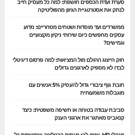
סערת ועדת הכספים חושפת: למה כל מעסיק חייב
לנתק את אסטרטגיית הגיוון מהפוליטיקה
ממשרדים ועד מוסדות ושטחים מסחריים: מדוע
עסקים מחפשים כיום שירותי ניקיון מקצועיים
וגמישים?
חוק הייצוג ההולם מול המציאות: למה פרסום דיגיטלי
לבדו לא מספיק לארגונים גדולים
חובת גוף ציבורי גדול להעסיק 5% אנשים עם
מוגבלות משמעותית
סביבת עבודה בטוחה או חשיפה משפטית: כיצד
קנאביס מאתגר את ארגוני הענק
מנהלי HR, שימו לב: מגמות הרגולציה שחושפות כל