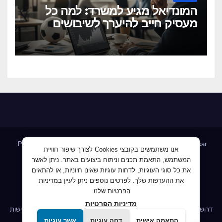
המונדיאל מגיע למשרד: למה כל
מעסיק חייב להיערך לשיבושים
הקרובים
.
Proudly powered by WordPress
|
Theme: Newsup by
Themeansar
אנו משתמשים בקובצי Cookies לצורך שיפור חוויית
המשתמש, התאמת תכנים וניתוח ביצועים באתר. ניתן לאשר
Home
AllJobs – אלפי מעסיקים ומועמדים
Blog
את כל סוגי העוגיות, לדחות עוגיות שאינן חיוניות, או להתאים
JobMaster דרושים ומחפשי עבודה
Jobnet אתר מודעות הדרושים
את ההעדפות שלך. לפרטים נוספים ניתן לעיין במדיניות
הפרטיות שלנו.
Mploy לוח דרושים
אודות
ג'וב קרוב – לעבוד קרוב לבית
מדיניות הפרטיות
דרושים IL לשעבר פורטל דרושים
הומלס דרושים, חיפוש עבודה
הצהרת נגישות
התאמה אישית
דחה עוגיות
אשר עוגיות