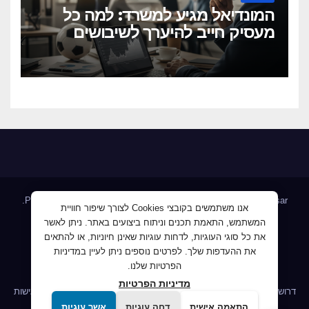
המונדיאל מגיע למשרד: למה כל
מעסיק חייב להיערך לשיבושים
הקרובים
.
Proudly powered by WordPress
|
Theme: Newsup by
Themeansar
אנו משתמשים בקובצי Cookies לצורך שיפור חוויית
המשתמש, התאמת תכנים וניתוח ביצועים באתר. ניתן לאשר
Home
AllJobs – אלפי מעסיקים ומועמדים
Blog
את כל סוגי העוגיות, לדחות עוגיות שאינן חיוניות, או להתאים
JobMaster דרושים ומחפשי עבודה
Jobnet אתר מודעות הדרושים
את ההעדפות שלך. לפרטים נוספים ניתן לעיין במדיניות
הפרטיות שלנו.
Mploy לוח דרושים
אודות
ג'וב קרוב – לעבוד קרוב לבית
מדיניות הפרטיות
דרושים IL לשעבר פורטל דרושים
הומלס דרושים, חיפוש עבודה
הצהרת נגישות
התאמה אישית
דחה עוגיות
אשר עוגיות