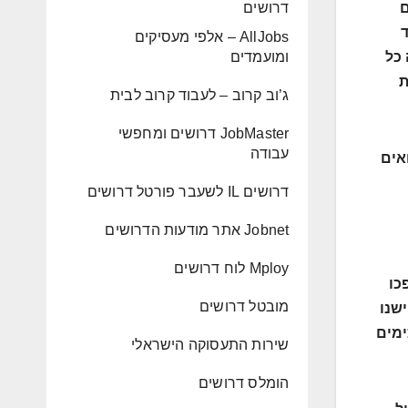
ם
דרושים
AllJobs – אלפי מעסיקים
 כל
ומועמדים
ת
ג’וב קרוב – לעבוד קרוב לבית
JobMaster דרושים ומחפשי
עבודה
אים
דרושים IL לשעבר פורטל דרושים
Jobnet אתר מודעות הדרושים
Mploy לוח דרושים
כו
מובטל דרושים
שנו
ימים
שירות התעסוקה הישראלי
הומלס דרושים