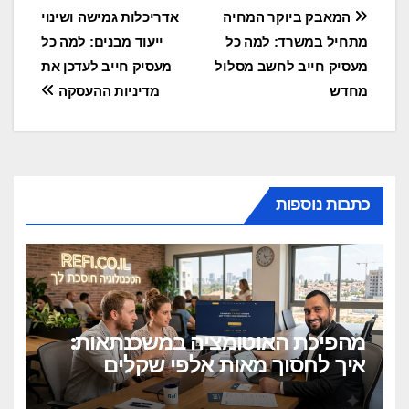
e
gr
s
e
ניווט
המאבק ביוקר המחיה
אדריכלות גמישה ושינוי
a
A
b
מתחיל במשרד: למה כל
ייעוד מבנים: למה כל
m
p
o
מעסיק חייב לחשב מסלול
מעסיק חייב לעדכן את
p
o
מחדש
מדיניות ההעסקה
k
כתבות נוספות
מהפיכת האוטומציה במשכנתאות:
איך לחסוך מאות אלפי שקלים
בלחיצת כפתור?