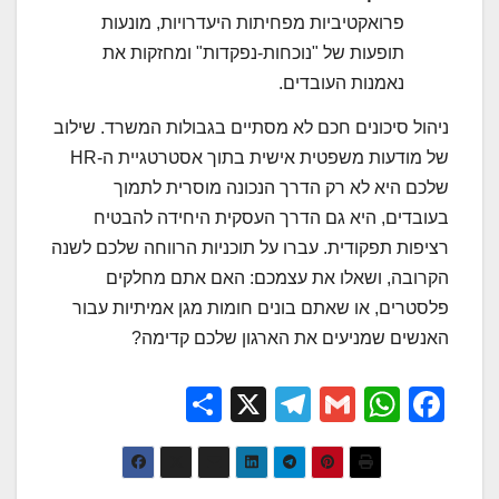
פרואקטיביות מפחיתות היעדרויות, מונעות
תופעות של "נוכחות-נפקדות" ומחזקות את
נאמנות העובדים.
ניהול סיכונים חכם לא מסתיים בגבולות המשרד. שילוב
של מודעות משפטית אישית בתוך אסטרטגיית ה-HR
שלכם היא לא רק הדרך הנכונה מוסרית לתמוך
בעובדים, היא גם הדרך העסקית היחידה להבטיח
רציפות תפקודית. עברו על תוכניות הרווחה שלכם לשנה
הקרובה, ושאלו את עצמכם: האם אתם מחלקים
פלסטרים, או שאתם בונים חומות מגן אמיתיות עבור
האנשים שמניעים את הארגון שלכם קדימה?
S
X
T
G
W
F
h
el
m
h
a
ar
e
ail
at
c