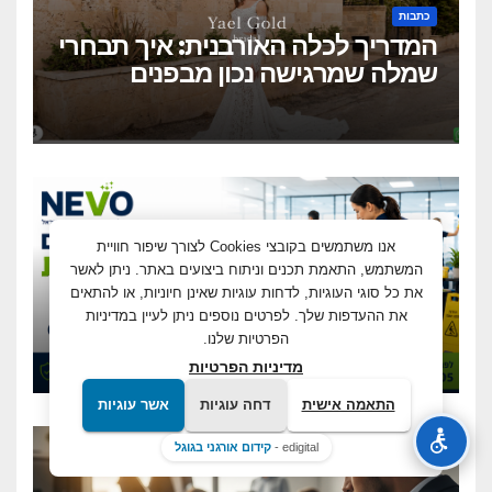
כתבות
המדריך לכלה האורבנית: איך תבחרי
שמלה שמרגישה נכון מבפנים
ונראית מושלם מבחוץ?
אנו משתמשים בקובצי Cookies לצורך שיפור חוויית
כתבות
המשתמש, התאמת תכנים וניתוח ביצועים באתר. ניתן לאשר
ממשרדים ועד מוסדות ושטחים
את כל סוגי העוגיות, לדחות עוגיות שאינן חיוניות, או להתאים
מסחריים: מדוע עסקים מחפשים
את ההעדפות שלך. לפרטים נוספים ניתן לעיין במדיניות
הפרטיות שלנו.
כיום שירותי ניקיון מקצועיים
מדיניות הפרטיות
וגמישים?
התאמה אישית
דחה עוגיות
אשר עוגיות
edigital -
קידום אורגני בגוגל