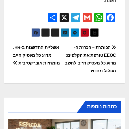
השנה.
S
X
T
G
W
F
h
el
m
h
a
ar
e
ail
at
c
e
gr
s
e
ניווט
הכותרת – הכרזת ה-
אשליית החדשנות ב-HR:
a
A
b
EEOC טורפת את הקלפים:
מדוע כל מעסיק חייב
m
p
o
מדוע כל מעסיק חייב לחשב
מומחיות אובייקטיבית
p
o
מסלול מחדש
k
כתבות נוספות