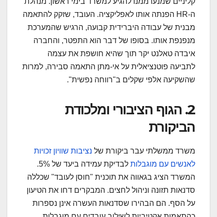
קליניים שמנעו ממנו להגיע למשרד בימי ראשון. מנהלת
ה-HR הפנתה אותו לאפליקציה. העובד, שזקק להתאמה
מבנית של עבודה היברידית קבועה, הרגיש שהמערכת
מנפנפת אותו. בסופו של דבר הוא התפטר, והחברה
איבדה טאלנט יקר תוך שהיא חושפת את עצמה
לתביעה פוטנציאלית על אי-מתן התאמה סבירה, למרות
שהשקיעה אלפי שקלים ב"רווחה נפשית".
2. הגוף הציבורי ומלכודת
הביקורת
משרד ממשלתי עבר ביקורת של
נציבות שוויון זכויות
לאנשים עם מוגבלות
לבדיקת עמידה ביעד של 5%.
המשרד הציג בגאווה את תוכנית "חוסן לעובד" שכללה
סדנאות תזונה וניהול לחצים. המבקרים דחו את הטיעון
על הסף. הם הבהירו שסדנאות העשרה אינן נספרות
כהתאמות אקטיביות לשילוב עובדים עם מוגבלות.