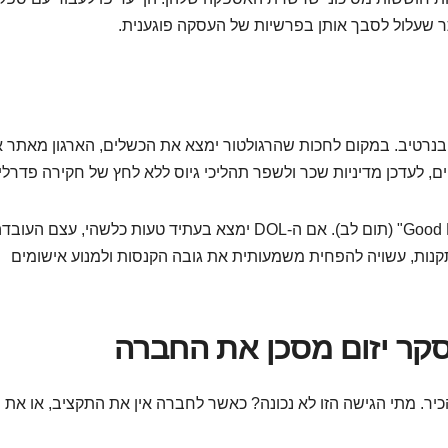
תר שעלול לסבך אותן בפרשיות של העסקה פוגענית.
ה בנרטיב. במקום לחכות שהרגולטור ימצא את הכשלים, הארגון מאתר 
ים, לעדכן מדיניות שכר ולשפר תהליכי גיוס ללא לחץ של חקירה פדרלי
בנוסף, זה מייצר הגנה משפטית קריטית הנקראת "Good Faith" (תום לב). אם ה-DOL ימצא בעתיד טעות כלשהי, עצם העו
קנות, עשויה להפחית משמעותית את גובה הקנסות ולמנוע אישומים
קר יזום מסכן את החברה
יר. מתי הגישה הזו לא נכונה? כאשר לחברה אין את התקציב, או את