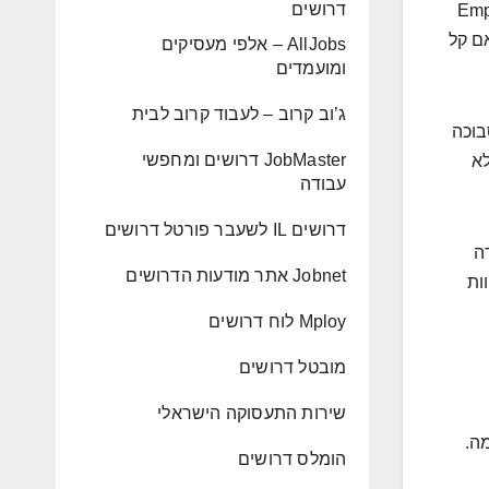
דרושים
וק חופשי לחלוטין. המושג "Employment
ם קל
AllJobs – אלפי מעסיקים
ומועמדים
ג’וב קרוב – לעבוד קרוב לבית
בוכה
JobMaster דרושים ומחפשי
לא
עבודה
דרושים IL לשעבר פורטל דרושים
דה
Jobnet אתר מודעות הדרושים
ות
Mploy לוח דרושים
מובטל דרושים
שירות התעסוקה הישראלי
ה.
הומלס דרושים