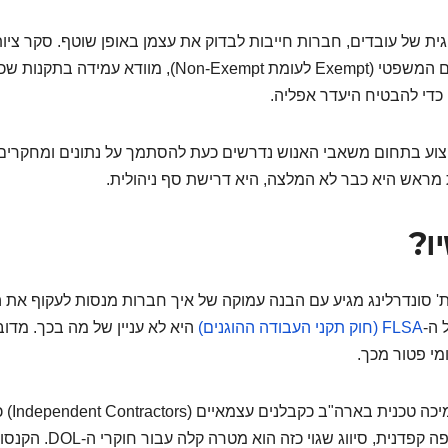
פתע של ה-DOL או לתביעה ייצוגית של עובדים, חברות חייבות לבדוק את עצמן באופן שוטף. סקר צי
ממפה את כלל מצבת העובדים בארה"ב, בוחן את סיווגם המשפטי (Exempt לעומת Non-Exempt), מוודא עמידה בתקנ
 כדי להבטיח היעדר אפליה.
קצוע בתחום משאבי האנוש נדרשים כעת להסתמך על נתונים ומחקרים
 מראש היא כבר לא המלצה, היא דרישת סף ניהולית.
ו?
ית' סונדרלינג מגיע עם הבנה עמוקה של איך חברות מנסות לעקוף את ה
 ה-
FLSA (חוק תקני העבודה ההוגנים)
היא לא עניין של מה בכך. מדוב
מי פטור מכך.
חברות הייטק ישראליות נוטות לסווג עובדי מכירות 
לחסוך בעלויות ולהימנע מבירוקרטיה. תחת מדיניות אכיפה קפדנית, סיווג שגו