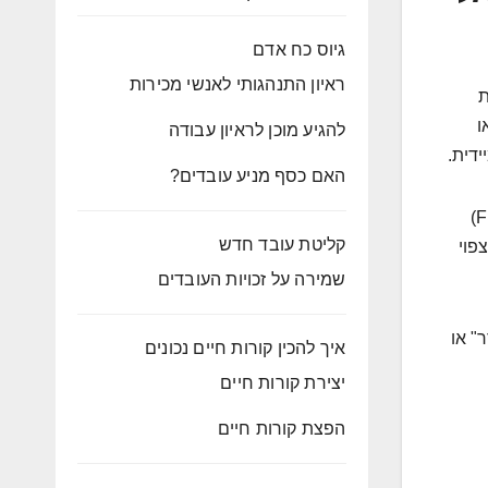
גיוס כח אדם
ראיון התנהגותי לאנשי מכירות
ת
ו
להגיע מוכן לראיון עבודה
דית.
האם כסף מניע עובדים?
קית' סונדרלינג אינו פנים חדשות במסדרונות הרגולציה האמריקאית. הרקע העשיר שלו באכיפת חוקי שכר ושעות עבודה (FLSA)
קליטת עובד חדש
יון הזדמנויות בתעסוקה (EEOC), מסמנים כיוון ברור מאוד: משרד העבודה האמריקאי (DOL) צפוי
שמירה על זכויות העובדים
" או
איך להכין קורות חיים נכונים
יצירת קורות חיים
הפצת קורות חיים