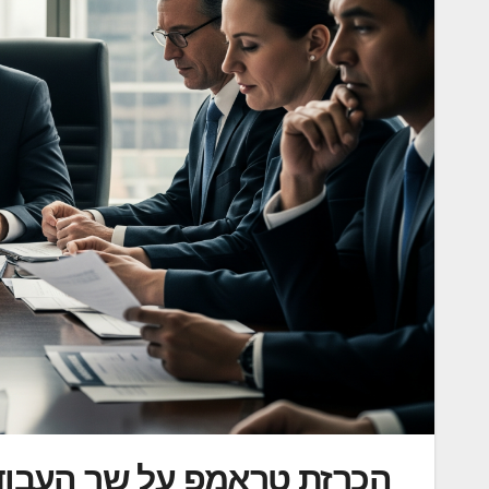
הכרזת טראמפ על שר העבוד