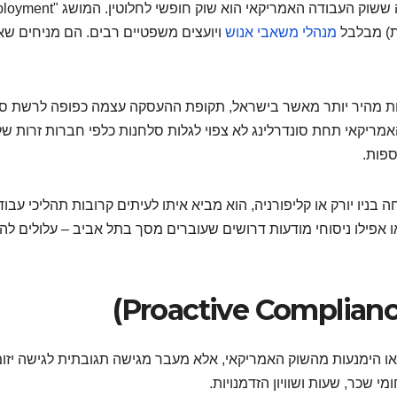
הטעות הנפוצה ביותר של הנהלות ישראליות היא ההנחה ששוק העבודה האמריקאי הוא ש
מנהלי משאבי אנוש
ויועצים משפטיים רבים. הם מניחים שא
יות מהיר יותר מאשר בישראל, תקופת ההעסקה עצמה כפופה לרשת ס
אמריקאי תחת סונדרלינג לא צפוי לגלות סלחנות כלפי חברות זרות ש
ספות.
מעל 100 עובדים פותח שלוחה בניו יורק או קליפורניה, הוא מביא איתו לעיתים קרובות תהליכי עבו
ו אפילו ניסוחי מודעות דרושים שעוברים מסך בתל אביב – עלולים להו
 הימנעות מהשוק האמריקאי, אלא מעבר מגישה תגובתית לגישה יזומ
י שכר, שעות ושוויון הזדמנויות.