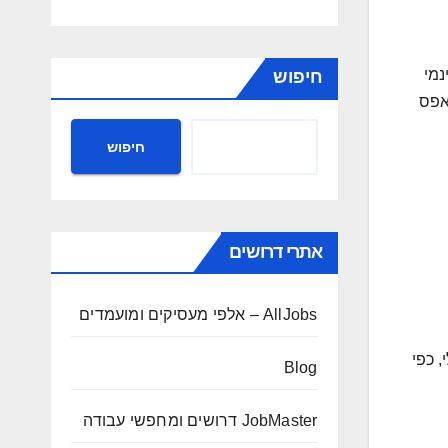
ם מאפשרת גישה ל-1 מאמר חינמי
חיפוש
אפס
חיפוש
אתרי דרושים
AllJobs – אלפי מעסיקים ומועמדים
 כפי
Blog
JobMaster דרושים ומחפשי עבודה