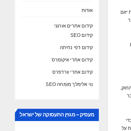
אודות
ות יזום
ות שכר
קידום אתרים אורגני
קידום SEO
קידום דפי נחיתה
קידום אתרי איקומרס
קידום אתרי וורדפרס
נוי אלימלך מומחה SEO
חוק,
ר
מעסיק – מגזין התעסוקה של ישראל
או תמיכה טכנית בארה"ב כקבלנים עצמאיים (Independent Contractors) כדי
י כזה הוא מטרה קלה עבור חוקרי ה-DOL. הקנסות על