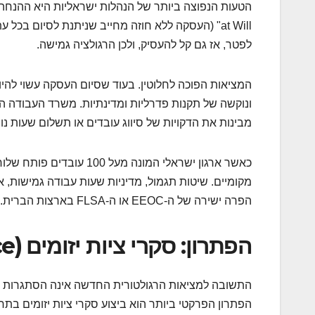
at Will" (העסקה ללא חוזה מחייב שניתנת לסיום בכל עת) מבלבל
לפטר, אז גם קל להעסיק, ולכן הרגולציה גמישה.
המציאות הפוכה לחלוטין. בעוד שסיום העסקה עשוי לה
ונוקשה של תקנות פדרליות ומדינתיות. משרד העבודה ה
מבינות את הדקויות של סיווג עובדים או תשלום שעות נו
כאשר ארגון ישראלי המונה 
מקומיים. שיטות תגמול, מדיניות שעות עבודה גמישות, א
הפרה ישירה של ה-EEOC או ה-FLSA בארצות הברית.
הפתרון: סקרי ציות יזומים (Proactive Compliance)
התשובה למציאות הרגולטורית החדשה אינה הסתגרות או
הפתרון הפרקטי ביותר הוא ביצוע סקרי ציות יזומים בתחומ