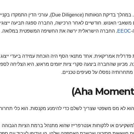
ארגון תעשייתי ישראלי רכש חברה מתחרה בפנסילבניה. במהלך בדיקת הנאותות (Due Diligence), עורכי הדין התמקדו בקני
ום משאבי האנוש. חודשיים לאחר הרכישה, החברה ספגה תביעה ייצוגי
-
EEOC
. החברה הישראלית ירשה את החשיפה המשפטית במלואה.
פדרלית אמריקאית. אחד מתנאי הסף היה הוכחת עמידה ביעדי ייצוג 
התאם לדרישות ה-EEOC מקבלני משנה. מכיוון שהחברה ביצעה סקרי ציות יזומים מראש, היא הצליחה ל
מתחרותיה נפסלו על סעיפים טכניים.
 הוא לא מס משפטי שצריך לשלם כדי להימנע מקנסות. הוא כלי תחרותי
 למשקיעים או ללקוחות אנטרפרייז שהוא מתנהל ברמת הציות הגבוהה
יות חוששות מסיכוני שרשרת האספקה שלהן. הן יעדיפו לעבוד עם ספק