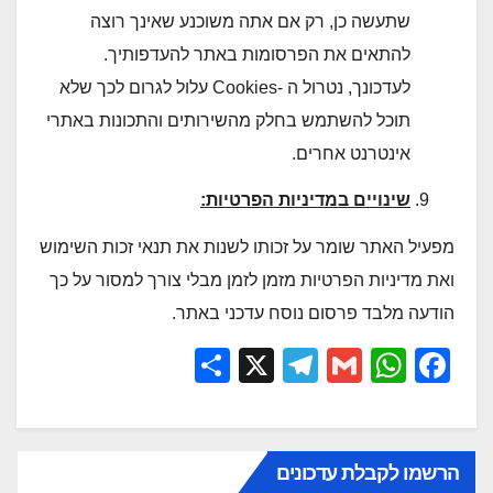
שתעשה כן, רק אם אתה משוכנע שאינך רוצה
להתאים את הפרסומות באתר להעדפותיך.
לעדכונך, נטרול ה -Cookies עלול לגרום לכך שלא
תוכל להשתמש בחלק מהשירותים והתכונות באתרי
אינטרנט אחרים.
שינויים במדיניות הפרטיות
:
מפעיל האתר שומר על זכותו לשנות את תנאי זכות השימוש
ואת מדיניות הפרטיות מזמן לזמן מבלי צורך למסור על כך
הודעה מלבד פרסום נוסח עדכני באתר.
S
X
T
G
W
F
h
el
m
h
a
ar
e
ail
at
c
e
gr
s
e
הרשמו לקבלת עדכונים