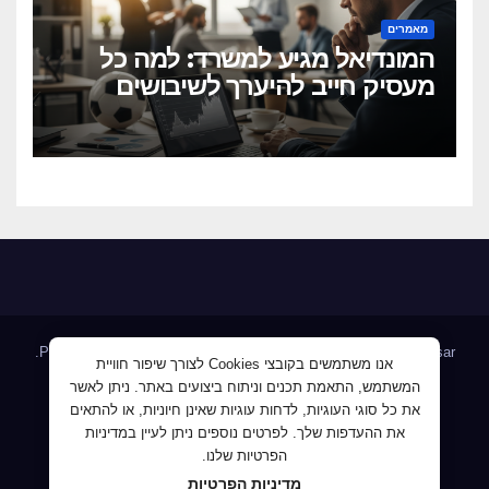
מאמרים
המונדיאל מגיע למשרד: למה כל
מעסיק חייב להיערך לשיבושים
הקרובים
.
Proudly powered by WordPress
|
Theme: Newsup by
Themeansar
אנו משתמשים בקובצי Cookies לצורך שיפור חוויית
המשתמש, התאמת תכנים וניתוח ביצועים באתר. ניתן לאשר
Home
AllJobs – אלפי מעסיקים ומועמדים
Blog
את כל סוגי העוגיות, לדחות עוגיות שאינן חיוניות, או להתאים
JobMaster דרושים ומחפשי עבודה
Jobnet אתר מודעות הדרושים
את ההעדפות שלך. לפרטים נוספים ניתן לעיין במדיניות
הפרטיות שלנו.
Mploy לוח דרושים
אודות
ג'וב קרוב – לעבוד קרוב לבית
מדיניות הפרטיות