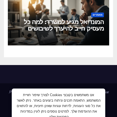
מאמרים
המונדיאל מגיע למשרד: למה כל
מעסיק חייב להיערך לשיבושים
הקרובים
.
Proudly powered by WordPress
|
Theme: Newsup by
Themeansar
אנו משתמשים בקובצי Cookies לצורך שיפור חוויית
המשתמש, התאמת תכנים וניתוח ביצועים באתר. ניתן לאשר
Home
AllJobs – אלפי מעסיקים ומועמדים
Blog
את כל סוגי העוגיות, לדחות עוגיות שאינן חיוניות, או להתאים
JobMaster דרושים ומחפשי עבודה
Jobnet אתר מודעות הדרושים
את ההעדפות שלך. לפרטים נוספים ניתן לעיין במדיניות
הפרטיות שלנו.