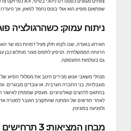
צוותים מגוונים כסטנדרט ניהולי בסיסי, ולא כפרויקט 
שפתאום מופיע הוא אולי בונוס נחמד למאזן, אך היעדרו א
ניתוח עמוק: כשהרגולציה פו
האירוע בוועדה, שבו לקחו חלק פעיל דמויות כמו שר הא
הרווחה הממשלתית. הניסיון לתפוס מגזר מוחלש כבן ער
גם בעולמות התעסוקה.
מנהלי משאבי אנוש מכירים היטב את מסלולי הסיוע של
מוגבלויות, בני החברה הערבית, או עובדים מבוגרים. על 
בהתאם ללחצים קואליציוניים. מעסיק שממתין לאישור ה
לאחר חודשים של המתנה שהתקציב הועבר למטרה אחרת.
ולפגיעה במוניטין.
מבחן המציאות: 3 תרחישים מהשטח