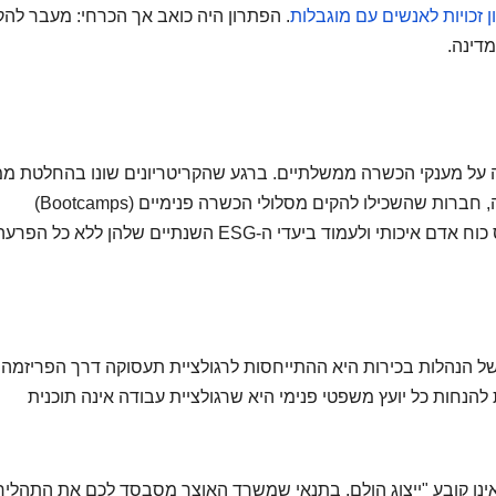
ון זכויות לאנשים עם מוגבלות
. הפתרון היה כואב אך הכרחי: מעבר לה
דינה.
ה על מענקי הכשרה ממשלתיים. ברגע שהקריטריונים שונו בהחלטת מ
פתאומית, התוכנית הפכה ללא כדאית והוקפאה. לעומתה, חברות שהשכילו להקים מסלולי הכשרה פנימיים (Bootcamps)
ד ביעדי ה-ESG השנתיים שלהן ללא כל הפרעה.
ר של הנהלות בכירות היא ההתייחסות לרגולציית תעסוקה דרך הפריזמה
נחות כל יועץ משפטי פנימי היא שרגולציית עבודה אינה תוכנית
אינו קובע "ייצוג הולם, בתנאי שמשרד האוצר מסבסד לכם את התהליך"