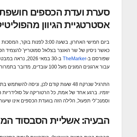
סערת ועדת הכספים חושפת: 
אסטרטגיית הגיוון מהפוליטי
ביום חמישי האחרון, בשעה :00
כאשר ניסיון של שר האוצר בצלאל סמוטריץ' להצמיד הטב
שפורסם ב-
TheMarker
ב-30 במאי 2026, נראה במבט ראשון כמו עוד תרגיל פוליטי ציני. אבל עבור
עבור ארגונים המונים מעל 100 עובדים, מדובר בתמרור אזהרה בוהק שדורש חישוב
התרגיל שנרקח 48 שעות קודם לכן, וניסה
וסמנכ"לי תפעול, הלילה הזה בוועדת הכספים אינו שיעור 
הבעיה: אשליית הסבסוד המ