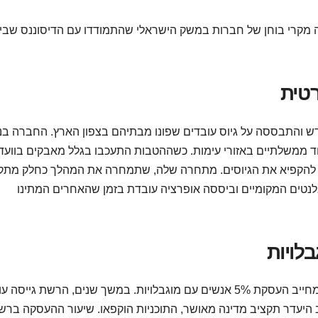
שה מקרי בוחן של חברות במשק הישראלי שהתמודדו עם הדיסוננס שבין
ש והתבססה על גיוס עובדים שפונו מבתיהם בצפון הארץ. החברה ב
וד ממשלתיים באזורי עימות. כשההטבות התעכבו בגלל מאבקים בוועד
ה להקפיא את הגיוסים. מתחרה שלה, שתמחרה את המהלך כחלק מתק
אלנטים המקומיים וביססה אופרציה עובדת בזמן שהאחרים המתינו
רשת קמעונאית ציבורית נדרשה לעמוד בצו ההרחבה המחייב העסקת 5% אנשים עם מוגבלויות. במשך שנים, הרשת גי
 היעדר תקציב מדינה מאושר, התוכניות הוקפאו. שיעור ההעסקה ברש