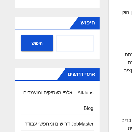
 חוק
חיפוש
חיפוש
נתה
ת
ציב
אתרי דרושים
AllJobs – אלפי מעסיקים ומועמדים
Blog
יסה עובדים
JobMaster דרושים ומחפשי עבודה
ת