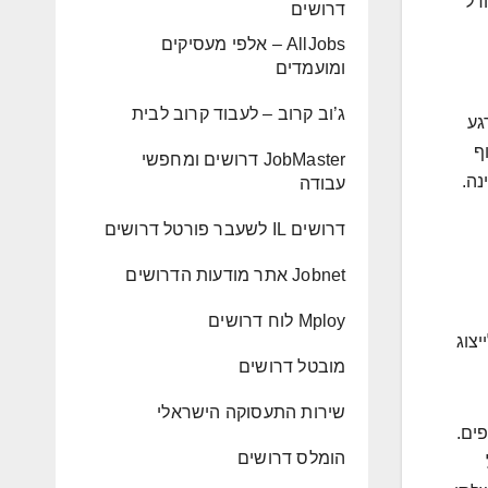
דל
דרושים
AllJobs – אלפי מעסיקים
ומועמדים
ג’וב קרוב – לעבוד קרוב לבית
גע
וף
JobMaster דרושים ומחפשי
נה.
עבודה
דרושים IL לשעבר פורטל דרושים
Jobnet אתר מודעות הדרושים
Mploy לוח דרושים
צוג
מובטל דרושים
שירות התעסוקה הישראלי
ים.
הומלס דרושים