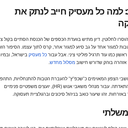
למה כל מעסיק חייב לנתק את
קה
3 לפנות בוקר, המסכות הוסרו לחלוטין. דיון מתיש בוועדת הכספים של הכנסת הסתיים בקול צ
ות למגזר אחד על גב סיוע למגזר אחר, קרס לתוך עצמו. הסיפור הזה
כל מעסיק
בישראל, ובמיו
מסלול מחדש
.
 להשתמש בתושבי הצפון המאוימים כ"שכפ"ץ" להעברת הטבות להתנחלויות, התהפ
יוזמיו. ברגע אחד של אמת, כל הרטוריקה על סולידריות התאדתה. עבור מנהלי משאבי אנוש (HR), יועצים משפטיים פנימיים
באזרחות. זהו שיעור כואב בניהול סיכונים וברגולציית תעסוקה.
משלתי