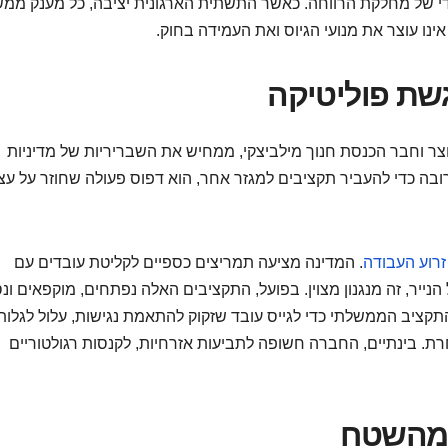
צדדי של מחלקת הרווחה. כאשר התשתית הארגונית יציבה, כל מענק ממ
ינו עוצר את מנועי הגיוס ואת העמידה בחוק.
גשת פוליטיקה
וצר וחבר הכנסת חנוך מילביצקי, ממחיש את השבריריות של מדיניות
ובה כדי להעביר תקציבים למגזר אחר, הוא דפוס פעולה שחוזר על עצ
זרוע העבודה
. המדינה מציעה תמריצים כספיים לקליטת עובדים עם
הנייר, זה מנגנון מצוין. בפועל, התקציבים האלה נפתחים, מוקפאים ונ
תקציב הממשלתי כדי לגייס עובד שזקוק להתאמת נגישות, עלול לגלות
 בינתיים, החברה חשופה לתביעות אזרחיות, לקנסות רגולטוריים