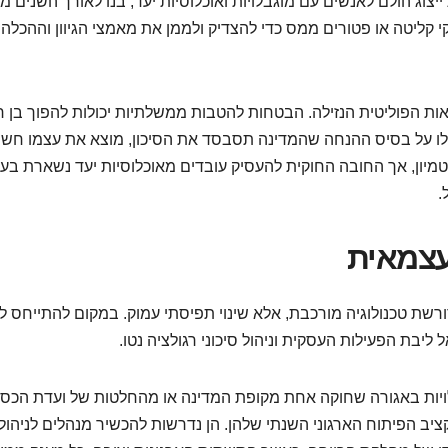
וג הולם לאנשים עם מוגבלויות ואוכלוסיות יעד, בנו לאורך השנים מו
י קליטה או פטורים ממס כדי להצדיק ולממן את מאמצי הגיוון וההכלה
 הפוליטית הנזילה. הבטחות להטבות ממשלתיות יכולות להפוך בן ר
 מיקוח מגזרי. ארגון שבנה את אסטרטגיית ה-HR שלו על בסיס ההנחה שהמדינה תסבסד את הסיכון, מוצא את עצמו חש
טמיון, אך החובה החוקית להעסיק עובדים מאוכלוסיות יעד נשארת בעי
.
עצמאית
שת טכנולוגיה מורכבת, אלא שינוי תפיסתי עמוק. במקום להתייחס ליי
יבת הפעילות העסקית וניהול סיכוני רגולציה נטו.
ויות באגורה שחוקה אחת מקופת המדינה או מהחלטות של ועדת הכספ
ב הפיתוח הארגוני השנתי שלהן. הן נדרשות להכשיר מנהלים לניהול