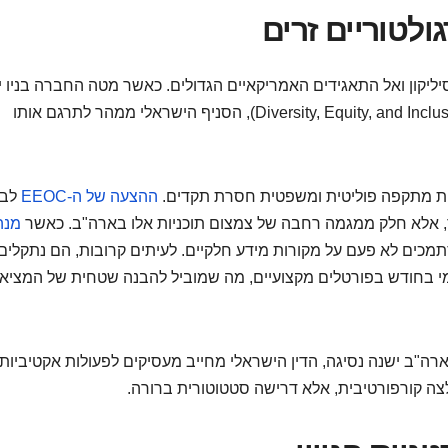
ולטוריים זרים
ליקון ואל התאגידים האמריקאיים הגדולים. כאשר מטה החברה בניו י
או בסן פרנסיסקו מנסח מסמך מדיניות בנושא גיוון (Diversity, Equity, and Inclusion), הסניף הישראלי ממהר לתרגם אותו
תחת מתקפה פוליטית ומשפטית חסרת תקדים.
ההצעה של ה-EEOC
לבט
, אלא חלק ממגמה רחבה של צמצום תוכניות אלו בארה"ב. כאשר
מנה
מכים לא פעם על מקורות מידע חלקיים. לעיתים קרובות, הם נתקלים
בילה אותם לגישה של 1 מאמר חינמי בחודש בפורטלים מקצועיים, מה שמוביל להבנה שטחית של המצי
ה"ב ישנה נסיגה, הדין הישראלי מחייב מעסיקים לפעולות אקטיביות.
מלצה קורפורטיבית, אלא דרישה סטטוטורית ברורה.