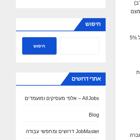
ב)
מצם
חיפוש
מנגד, חוק העונשין וחוקי העבודה בישראל מגדירים יעדים קשיחים. ארגון המעסיק מעל 100 עובדים נדרש לעמוד ביעד ייצוג של 5%
חיפוש
ת
אתרי דרושים
AllJobs – אלפי מעסיקים ומועמדים
Blog
JobMaster דרושים ומחפשי עבודה
חברה