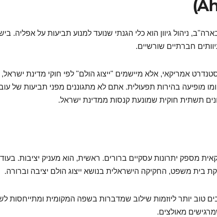
ה"ב, ניהול גיוון הוא כלי הגנתי שנועד למנוע תביעות על אפליה. ביש
וותים חברתיים שורשיים.
מנהלים מבינים שהם לא מנהלים "Diversity" בסטנדרט אמריקאי, אלא מיישמים "ייצוג הולם" לפי חוקי מדינת ישראל,
ד מהחלטות ה-EEOC נעלם, ובמקומו מופיעה בהירות תפעולית. אתם לא מתגוננים מפני תביעות של ע
ים תשתית חוקית שמונעת קנסות ממדינת ישראל.
 בחוק, ניתוק מאסטרטגיית ה-HR האמריקאית מספק יתרונות עסקיים ברורים. ראשית, הוא מעניק יציבות. בעוד
 בית משפט, החקיקה הישראלית בנושא ייצוג הולם יציבה וברורה.
יבים טוב יותר ליוזמות שילוב שמדברות בשפה המקומית ומתייחסות ל
רגישים מאולצים.