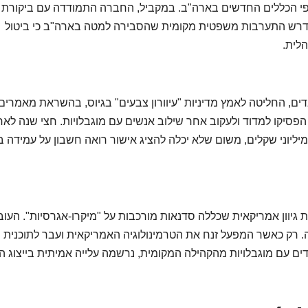
 הכללים החדשים בארה"ב. במקביל, החברה התמודדה עם ביקורת 
ן דרש התערבות משפטית מקומית שהסבירה למטה בארה"ב כי ביטול
לית.
וגיסטיקה ישראלית גדולה, המעסיקה כ-400 עובדים, החליטה לאמץ מדיניות "עיוורון צבעים" בגיוס, בהשראת מאמרים
סיקו למדוד ולעקוב אחר שילוב אנשים עם מוגבלויות. חצי שנה לאח
ליוני שקלים, משום שלא יכלה להציג אישור רואה חשבון על עמידה ב
ת גיוון אמריקאית שכללה סדנאות מורכבות על "מיקרו-אגרסיות". העוב
ה. רק כאשר המפעל זנח את הטרמינולוגיה האמריקאית ועבר לתוכנית
ם עם מוגבלויות מהקהילה המקומית, נרשמה עלייה אמיתית בייצוג ה