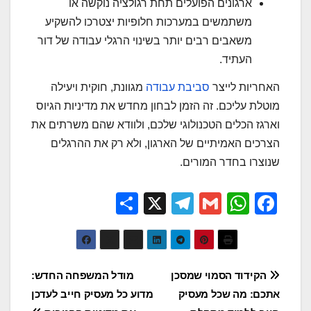
ארגונים הפועלים תחת רגולציה נוקשה או
משתמשים במערכות חלופיות יצטרכו להשקיע
משאבים רבים יותר בשינוי הרגלי עבודה של דור
העתיד.
האחריות לייצר
סביבת עבודה
מגוונת, חוקית ויעילה
מוטלת עליכם. זה הזמן לבחון מחדש את מדיניות הגיוס
וארגז הכלים הטכנולוגי שלכם, ולוודא שהם משרתים את
הצרכים האמיתיים של הארגון, ולא רק את ההרגלים
שנוצרו בחדר המורים.
S
X
T
G
W
F
h
el
m
h
a
ar
e
ail
at
c
e
gr
s
e
ניווט
הקידוד הסמוי שמסכן
מודל המשפחה החדש:
a
A
b
אתכם: מה שכל מעסיק
מדוע כל מעסיק חייב לעדכן