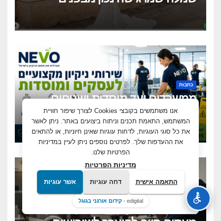
ונראית מושלם מבחוץ?
כתבות
ממשרדים ועד מוסדות ושטחים
מסחריים: מדוע עסקים מחפשים
אנו משתמשים בקובצי Cookies לצורך שיפור חוויית
כיום שירותי ניקיון מקצועיים
המשתמש, התאמת תכנים וניתוח ביצועים באתר. ניתן לאשר
את כל סוגי העוגיות, לדחות עוגיות שאינן חיוניות, או להתאים
וגמישים?
את ההעדפות שלך. לפרטים נוספים ניתן לעיין במדיניות
הפרטיות שלנו.
מדיניות הפרטיות
התאמה אישית
דחה עוגיות
אשר עוגיות
מאמרים
edigital -
קידום אורגני בגוגל
המונדיאל מגיע למשרד: למה כל