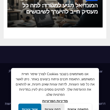
המונדיאל מגיע למשרד: למה כל
מעסיק חייב להיערך לשיבושים
הקרובים
.
Proudly powered by WordPress
|
Theme: Newsup by
Themeansar
אנו משתמשים בקובצי Cookies לצורך שיפור חוויית
המשתמש, התאמת תכנים וניתוח ביצועים באתר. ניתן לאשר
Home
AllJobs – אלפי מעסיקים ומועמדים
Blog
את כל סוגי העוגיות, לדחות עוגיות שאינן חיוניות, או להתאים
JobMaster דרושים ומחפשי עבודה
Jobnet אתר מודעות הדרושים
את ההעדפות שלך. לפרטים נוספים ניתן לעיין במדיניות
הפרטיות שלנו.
Mploy לוח דרושים
אודות
ג'וב קרוב – לעבוד קרוב לבית
מדיניות הפרטיות
דרושים IL לשעבר פורטל דרושים
הומלס דרושים, חיפוש עבודה
הצהרת נגישות
התאמה אישית
דחה עוגיות
אשר עוגיות