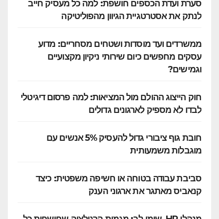
סערת ועדת הכספים חושפת: למה כל מעסיק חייב
לנתק את אסטרטגיית הגיוון מהפוליטיקה
ממשרדים ועד מוסדות ושטחים מסחריים: מדוע
עסקים מחפשים כיום שירותי ניקיון מקצועיים
וגמישים?
חוק הייצוג ההולם מול המציאות: למה פרסום דיגיטלי
לבדו לא מספיק לארגונים גדולים
חובת גוף ציבורי גדול להעסיק 5% אנשים עם
מוגבלות משמעותית
סביבת עבודה בטוחה או חשיפה משפטית: כיצד
קנאביס מאתגר את ארגוני הענק
מנהלי HR, שימו לב: מגמות הרגולציה שחושפות כל