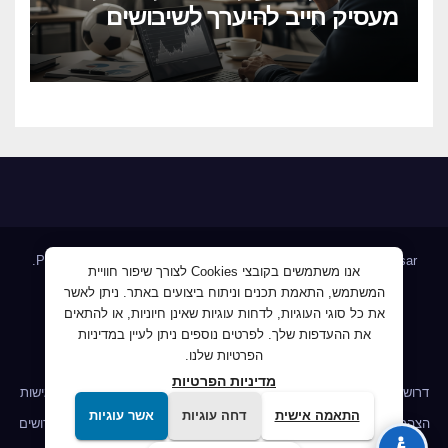
מעסיק חייב להיערך לשיבושים
הקרובים
.
Proudly powered by WordPress
|
Theme: Newsup by
Themeansar
אנו משתמשים בקובצי Cookies לצורך שיפור חוויית
המשתמש, התאמת תכנים וניתוח ביצועים באתר. ניתן לאשר
Home
AllJobs – אלפי מעסיקים ומועמדים
Blog
את כל סוגי העוגיות, לדחות עוגיות שאינן חיוניות, או להתאים
JobMaster דרושים ומחפשי עבודה
Jobnet אתר מודעות הדרושים
את ההעדפות שלך. לפרטים נוספים ניתן לעיין במדיניות
הפרטיות שלנו.
Mploy לוח דרושים
אודות
ג'וב קרוב – לעבוד קרוב לבית
מדיניות הפרטיות
דרושים IL לשעבר פורטל דרושים
הומלס דרושים, חיפוש עבודה
הצהרת נגישות
התאמה אישית
דחה עוגיות
אשר עוגיות
הצהרת נגישות
הצהרת נגישות
מדיניות הפרטיות
מדיניות הפרטיות
מובטל דרושים