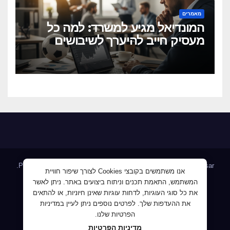
מאמרים
המונדיאל מגיע למשרד: למה כל
מעסיק חייב להיערך לשיבושים
הקרובים
.
Proudly powered by WordPress
|
Theme: Newsup by
Themeansar
אנו משתמשים בקובצי Cookies לצורך שיפור חוויית
המשתמש, התאמת תכנים וניתוח ביצועים באתר. ניתן לאשר
Home
AllJobs – אלפי מעסיקים ומועמדים
Blog
את כל סוגי העוגיות, לדחות עוגיות שאינן חיוניות, או להתאים
JobMaster דרושים ומחפשי עבודה
Jobnet אתר מודעות הדרושים
את ההעדפות שלך. לפרטים נוספים ניתן לעיין במדיניות
הפרטיות שלנו.
Mploy לוח דרושים
אודות
ג'וב קרוב – לעבוד קרוב לבית
מדיניות הפרטיות