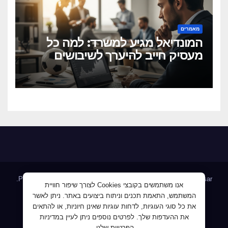
מאמרים
המונדיאל מגיע למשרד: למה כל
מעסיק חייב להיערך לשיבושים
הקרובים
.
Proudly powered by WordPress
|
Theme: Newsup by
Themeansar
אנו משתמשים בקובצי Cookies לצורך שיפור חוויית
המשתמש, התאמת תכנים וניתוח ביצועים באתר. ניתן לאשר
Home
AllJobs – אלפי מעסיקים ומועמדים
Blog
את כל סוגי העוגיות, לדחות עוגיות שאינן חיוניות, או להתאים
JobMaster דרושים ומחפשי עבודה
Jobnet אתר מודעות הדרושים
את ההעדפות שלך. לפרטים נוספים ניתן לעיין במדיניות
הפרטיות שלנו.