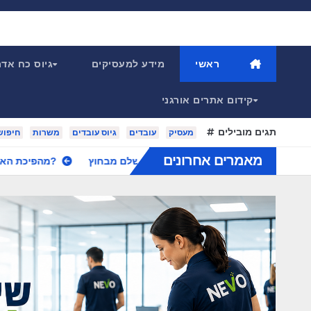
Ski
t
conten
ראשי
מידע למעסיקים
גיוס כח אד
קידום אתרים אורגני
תגים מובילים
מעסיק
עובדים
גיוס עובדים
משרות
חיפוש
מאמרים אחרונים
מהפיכת האוטומציה במשכנתאות: איך לחסוך מאות אלפי שקלים בלחיצת כפתור?